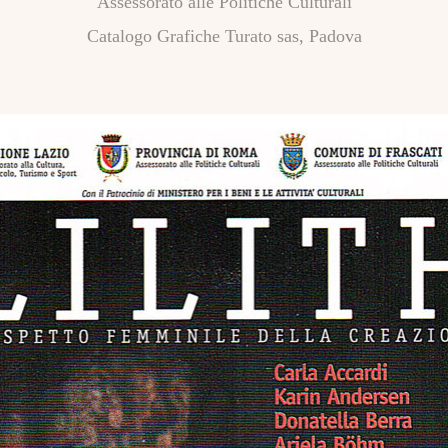
Assessorato alle Politiche Culturali
- LA SPIRALE al
Le PIC
Catalogo Grafiche Turato sas, Padova
Museo
3
Nazionale
UOMO
Romano - Terme
- COW
di Diocleziano
the wo
Columna mutatio
META
_LA SPIRALE ai
- EVO