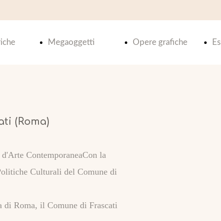
iche
Megaoggetti
Opere grafiche
Es
Index
Index
TA -
MEGABOX
LITOGRAFIE
ati (Roma)
 1
SUPERSLIDES
Metamorfosi
to d'Arte ContemporaneaCon la
olitiche Culturali del Comune di
TA -
INCISIONI
cia di Roma, il Comune di Frascati
 2
Metamorfosi