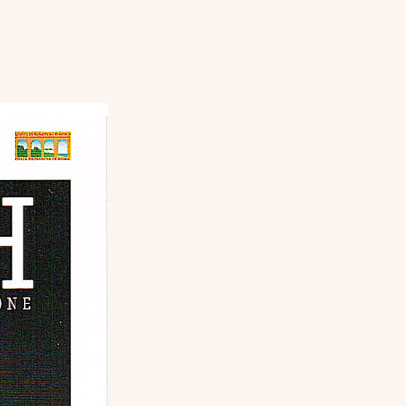
TA pagina
SERIGRAFIE
Metamorfosi
MUCCA
DISEGNI
MAN of
rld
MORFOSI
CAZIONI