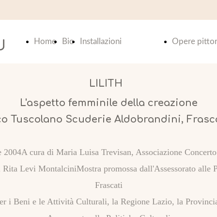
Home
Bio
Installazioni
Opere pittor
U
Page
Index
Index
LILITH
L'aspetto femminile della creazione
Indistinti confini
Le PIC
co Tuscolano Scuderie Aldobrandini, Frasc
- Ovidio e la
pagina
re 2004A cura di Maria Luisa Trevisan, Associazione Concer
 Rita Levi MontalciniMostra promossa dall'Assessorato alle P
METAMORFOSI
Le PIC
Frascati
er i Beni e le Attività Culturali, la Regione Lazio, la Provin
Columna mutãtio
pagina